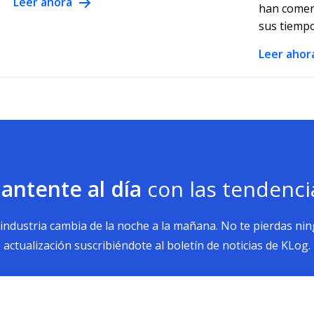
Leer ahora
han comen
sus tiempos
Leer ahor
antente al día
con las tendenci
 industria cambia de la noche a la mañana. No te pierdas ni
actualización suscribiéndote al boletín de noticias de KLog.