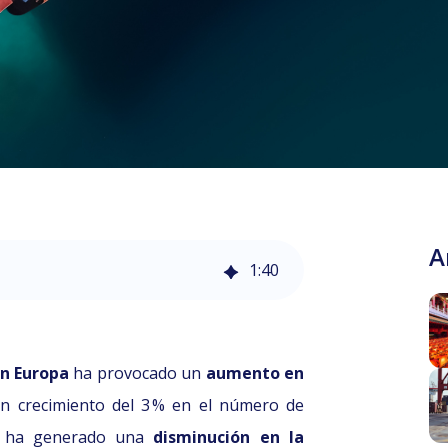
A
1
:
40
025, 13:00 PM (CL)
en Europa
ha provocado un
aumento en
 crecimiento del 3 % en el número de
to ha generado una
disminución en la