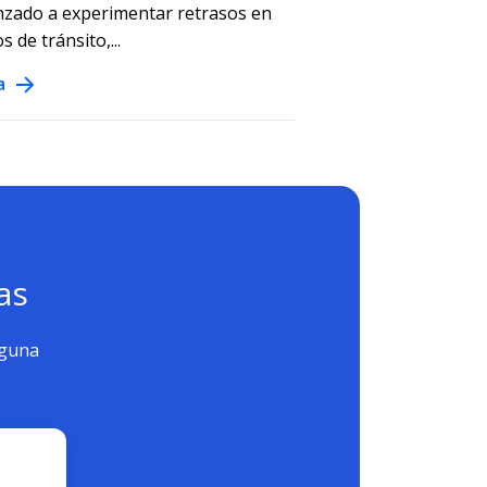
zado a experimentar retrasos en
 de tránsito,...
a
as
nguna