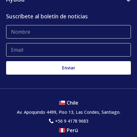
Centro de prensa
KLog Fulfillment
Casos de éxito
Centro de contacto
Suscríbete al boletín de noticias
Blog
Glosario
Quejas y reclamos
Chile
Av. Apoquindo 4499, Piso 13, Las Condes, Santiago.
+56 9 4178 9683
Perú