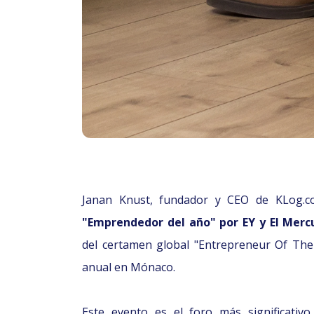
Janan Knust, fundador y CEO de KLog.c
"Emprendedor del año" por EY y El Mercu
del certamen global "Entrepreneur Of The
anual en Mónaco.
Este evento es el foro más significativ