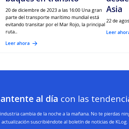
Asia
20 de diciembre de 2023 a las 16:00 Una gran
parte del transporte marítimo mundial está
22 de agos
evitando transitar por el Mar Rojo, la principal
ruta...
Leer ahor
Leer ahora
antente al día
con las tendenci
 industria cambia de la noche a la mañana. No te pierdas ni
actualización suscribiéndote al boletín de noticias de KLog.