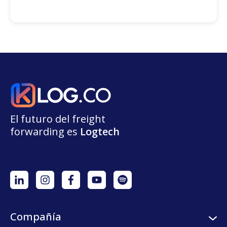
El futuro del freight
forwarding
e
s
L
o
g
t
e
ch
Compañía