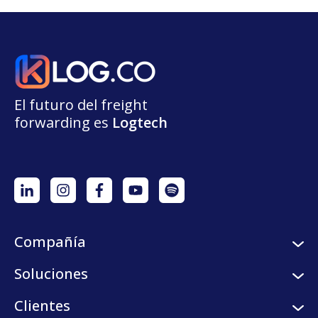
El futuro del freight
forwarding
e
s
L
o
g
t
e
ch
Compañía
Sobre nosotros
Soluciones
Careers
Servicios logísticos
Clientes
Programa de semilleros