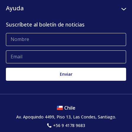
Plataforma digital
Clientes
Ayuda
Centro de prensa
KLog Fulfillment
Casos de éxito
Centro de contacto
Suscríbete al boletín de noticias
Blog
Glosario
Quejas y reclamos
Chile
Av. Apoquindo 4499, Piso 13, Las Condes, Santiago.
+56 9 4178 9683