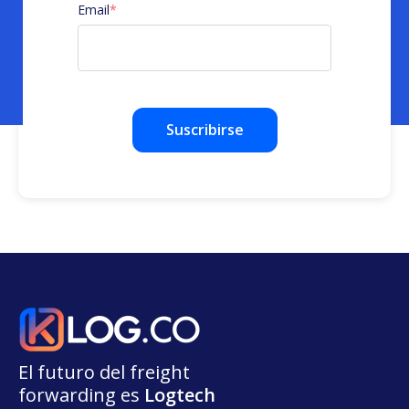
Email
*
El futuro del freight
forwarding
e
s
L
o
g
t
e
ch