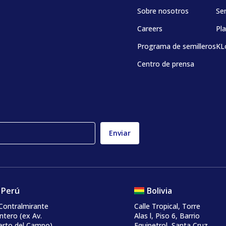
Sobre nosotros
Ser
Careers
Pla
Programa de semilleros
KL
Centro de prensa
Perú
Bolivia
Contralmirante
Calle Tropical, Torre
tero (ex Av.
Alas l, Piso 6, Barrio
erto del Campo)
Equipetrol, Santa Cruz