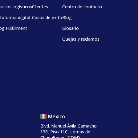
vicios logísticos
Clientes
Centro de contacto
taforma digital
Casos de éxito
Blog
og Fulfillment
Glosario
Quejas y reclamos
México
Blvd. Manuel Ávila Camacho
138, Piso 11C, Lomas de
Chapultepec, CDMX.