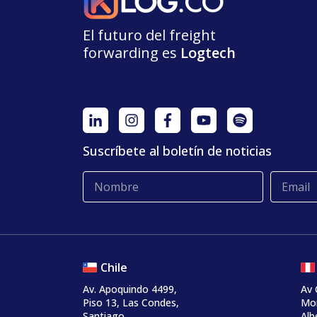
El futuro del freight
forwarding
e
s
L
o
g
t
e
ch
Suscríbete al boletín de noticias
Chile
Av. Apoquindo 4499,
Av 
Piso 13, Las Condes,
Mon
Santiago.
Alb