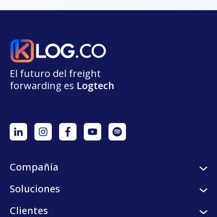
El futuro del freight
forwarding
e
s
L
o
g
t
e
ch
Compañía
Sobre nosotros
Soluciones
Careers
Servicios logísticos
Clientes