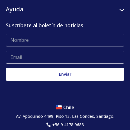
Programa de semilleros
Plataforma digital
Clientes
Ayuda
Centro de prensa
KLog Fulfillment
Casos de éxito
Centro de contacto
Suscríbete al boletín de noticias
Blog
Glosario
Quejas y reclamos
Chile
Av. Apoquindo 4499, Piso 13, Las Condes, Santiago.
+56 9 4178 9683