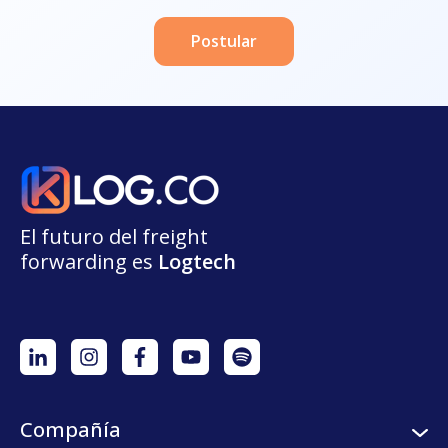
Postular
El futuro del freight
forwarding
e
s
L
o
g
t
e
ch
Compañía