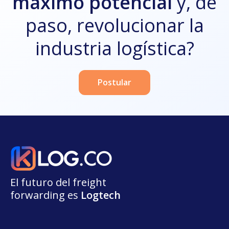
máximo potencial
y, de
paso, revolucionar la
industria logística?
Postular
El futuro del freight
forwarding
e
s
L
o
g
t
e
ch