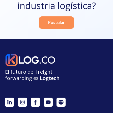
industria logística?
Postular
El futuro del freight
forwarding
e
s
L
o
g
t
e
ch