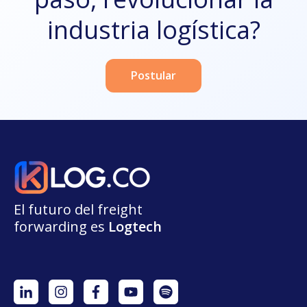
industria logística?
Postular
El futuro del freight
forwarding
e
s
L
o
g
t
e
ch